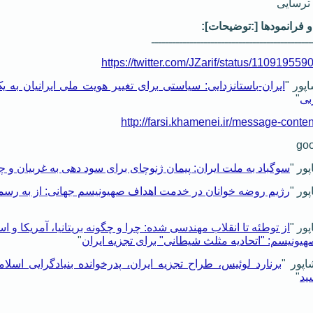
] و فرانمودها [:توضیحات]:
ــــــــــــــــــــــــــــــــــــــــــــــ
https://twitter.com/JZarif/status/1109195
ایران-باستانزدایی: سیاستی برای تغییر هویت ملی ایرانیان به
بی
"
http://farsi.khamenei.ir/message-cont
سوگباد به ملت ایران: پیمان ژنوچای برای سود دهی به غربیان و 
رژیم روضه خوانان در خدمت اهداف صهیونیسم جهانی: از به رسم
از توطئه تا انقلاب مهندسی شده: چرا و چگونه بریتانیا، آمریکا و
هیونیسم: "اتحادیه مثلث شیطانی" برای تجزیه ایران
"
برنارد لوئیس، طراح تجزیه ایران، پدرخوانده بنیادگرایی اس
ید
"