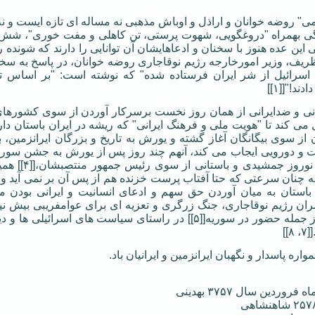
" روضه خوانان و اراذل و اوباش مذهبی نه مساله ای تازه ایست و ن
ژگی بهمراه "دروغگویی، شهوت پرستی، تن کاهلی و مفت خوری"، شش 
 این عده هنوز با سخنان و ادعاهایشان آن توانایی را دارند که شونده 
یف، وزیر امورخارجه رژیم نوقاجاری روضه خوانان، در پاسخ به سخنا
 اسرائیل از شر ایران فرستاده شده" که نوشته است: "بر اساس تور
د!"[[۱]]
انی و ضدایرانی از همان روز نخست برسرکار آوردن از سوی کشورهای
از سوی بیگانگان آغاز گشته و یورش به تاریخ و بزرگان ایرانزمین، ب
علوی(!) خوان
 به چنان سرعتی که حتا آفتاب پرست خزنده هم از پس آن بر نمی آید و
 باستان به میان آوردن حق سهم و ادعای انسانیت و ایرانی بودن می 
]]
اره پاسدار و نگهبان ایرانزمین و ایرانیان باد.
وردین سال ۳۷۵۷ بهدینی