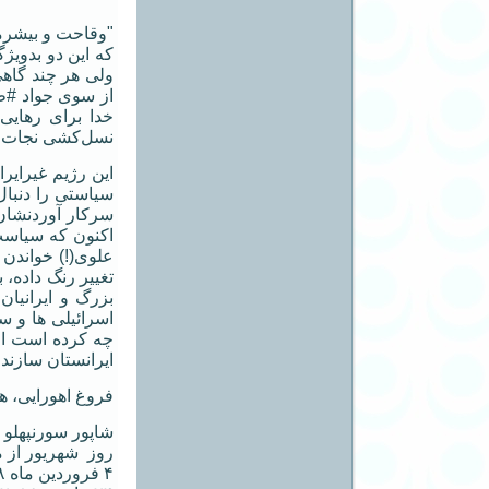
"وقاحت و بیشرمی
که این دو بدوی
ولی هر چند گاهی
از سوی جواد #ظر
خدا برای رهایی
نسل‌کشی نجات دادن
این رژیم غیرایر
سرکار آوردنشان 
تغییر رنگ داده،
بزرگ و ایرانیان
ایرانستان سازند.[[۷، ۸
فروغ اهورایی، همو
شاپور سورنپهلو
روز شهریور از ماه فر
۴ فروردین ماه ۲۵۷۸ شاهنشاهی