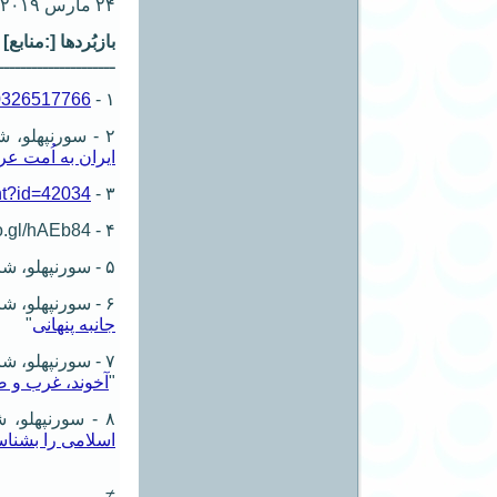
۲۴ مارس ۲۰۱۹ ترسایی
بازبُردها [:منابع
ـــــــــــــــــــــ
590326517766
۱ -
۲ - سورنپهلو، شاپور "
ایران به اُمت عر
ent?id=42034
۳ -
۴ - goo.gl/hAEb84
۵ - سورنپهلو، شاپور "
۶ - سورنپهلو، شاپور "
جانبه پنهانی
"
۷ - سورنپهلو، شاپور "
"
آخوند، غرب و ص
۸ - سورنپهلو، شاپور "
اسلامی را بشناس
≠