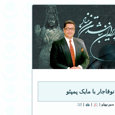
وقاجار با مایک پمپئو
سورنپهلو |
|
|