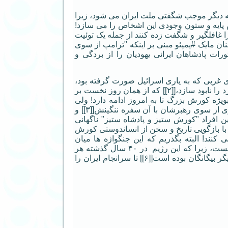
ه دیگر موجب شگفتی ملت ایران می شود، زیرا
پایه و ستون وجودی این اشخاص را می سازد!
را غافلگیر و شگفت زده کنند از جمله یک توئیت
ن مایک #پمپئو مبنی بر اینکه "ترامپ از سوی
ات پادشاهان ایرانی یهودیان را از بردگی و
 غربی که به یاری اسرائیل صورت گرفته بود،
سیاستی را دنبال می کند تا "هویت ملی و فرهنگ ایرانی" که ریشه در ایران باستان دارد را نابود سازد،[[۲]] که از همان روز نخست بر
ویژه کورش بزرگ تا به امروز ادامه دارد! ولی
اکنون که سیاست و دورویی ایجاب می کند، آنهم چند روز پس از یورش به جشن سوری از سوی رهبرشان با آن سفره ننگینش[[۳]] و
دن نوروز جمشیدی و باستانی از سوی رئیس جمهور منتصبشان،[[۴]] همین افراد "کورش ستیز و پادشاه ستیز" ناگهانی
 با بازگویی تاریخ و سخن از انساندوستی کورش
کنند! البته بگذریم که این جنگواژه ها میان
اسرائیلی ها و سران رژیم نوقاجاری، جنگ زرگری و تعزیه ای برای عوامفریبی بیش نیست، زیرا که این رژیم در ۴۰ سال گذشته هر
چه کرده است از جمله حضور در سوریه[[۵]] در راستای سیاست های اسرائیلی ها و دیگر بیگانگان بوده است[[۶]] تا سرانجام ایران را