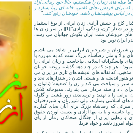
ما میله های زندان را شکستیم، حالا خود زندانی آزاد
 که برای خودش بجای قفس، خانه ای زیبا بسازد و
 در لباس پوشیدنشان باشد، خودشان رفع کنند
.
"
نگذار کاخ و جنبش آزادی زنان ایرانی از یوغ استثمار
اسلامی که امروز در شعار "زن، زندگی، آزادی"[[1]] بر سر زبان ها
 های خروشان ملت ایران بگوش جهانیان می رسد،
 ایران نوین بود.
شیرزنان و شیرختران ایرانی را شاهد می باشیم
ی والا و ملی رضاشاه بزرگ است که به مبارزه با
رهای واپسگرایانه اسلامی بپاخاست و زنان ایرانی را
نمود؛ - هر چند که در چند دهه گذشته روضه خوانان
 مذهبی، که تفاله های اندیشه های تازی در ایران می
نو هنوز اندیشه ها و هستی اشان در شنزارهای نجد و
۱۴۰۰ ساله سیر و سیاحت می کند و زن را 'ضعیفه' (ناتوان و
برای داد و ستد مردان می پندارند، مذبوحانه تلاش
 ایرانی را با تهدید و ترساندند، زور مُشت و گلوله
 های اسلامی بسازند، ولی شیرزنان و شیردختران
بر میراثی که رضاشاه بزرگ برای آنان بجای گذارده
بپا خاسته و تا نه تنها آزادی و بدست آوردن حقوق
دی و رهایی ایران از چنگال ضحاکان زمان از پای
خواه امروز باشد و خواه فردا.
گ، شیر خفته ای را از خواب تاریخ بیدار نمود که نه