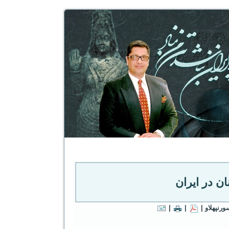
ن در ایران
رنپهلاو |
|
|