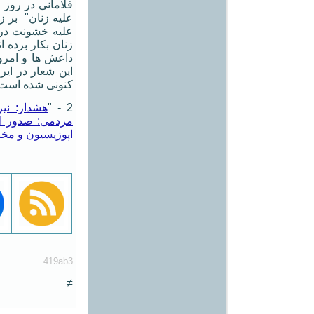
علیه زنان" بر ز
علیه خشونت در 
زنان بکار برده ا
داعش ها و امروز
این شعار در ایر
کنونی شده است
2 - "
هشدار: نی
مردمی: صدور ار
اپوزیسیون و مخا
419ab3
≠