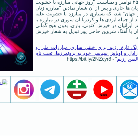
فلامانی در روز ۲۵ نوامبر و بمناسبت "روز جهانی مبارزه با خشونت
بان ها جاری و پس از آن شعار نمادین "مبارزه زنان
جهان" شد، که بسیاری در مبارزه با خشونت علیه
ند از جمله ایزدی ها و کُردزبانان سوری در مبارزه با
 ایرانیان در خیزش کنونی. باری، بدون هیچ گمانی
ان با آهنگ شروین حاجی پور تبدیل به شعار خیزش
.
رنگ تازهٔ رژیم برای خنثی سازی مبارزات ملی و
اذل و اوباش سیاسی خود به برونمرزها، تحت نام
لفین رژیم
" - https://bit.ly/2NZcyr8