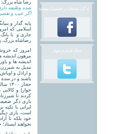
رضا شاه بزرگ: "
شده وظیفه دارد
به گرد دوستان در فیسبوک بپیوندید
اگر عیب و نقصی
پایه گذار و بنیا
جاری و با بانگ
رضاشاه بزرگ، پدر
امروز که خروش 
دنبال کردن در تویتر
مرهون اندیشه ها
اندیشه ها و باو
تبدیل به شیرزن 
و اراذل و اوباش
باشند و در سده 
حجاز 
خوار) و کالایی 
کردند تا شیرزنان
باری دگر ضعیفه
ایرانی با تکیه 
است، باری دیگر 
خود بلکه تا آزا
نخواهند ایستاد؛ 
باری، رضاشاه بزر