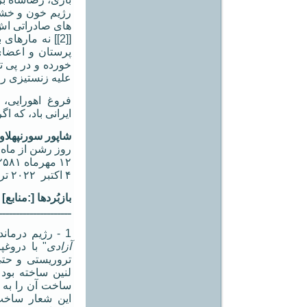
رژیم خون و خشون
های صادراتی اش 
[[2]] نه ماره
پرستان و اعضای
خورده و در پی ت
علیه زنستیزی را ب
فروغ اهورایی، 
ایرانی باد، که اگر
شاپور سورنپهلاو
روز رشن از ماه مهر سا
۱۲ مهرماه ۲۵۸۱ شاهنشاهی
۴ اکتبر ۲۰۲۲ ترسایی
بازبُردها [:منابع
ـــــــــــــــــــــ
1 - رژیم درمانده روضه خوانان در رویارویی با شعار "
آزادی
" با دروغ
تروریستی و حت
لنین ساخته بود 
ساخت آن را به ع
این شعار ساخت 