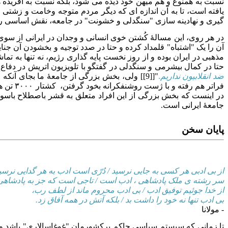
نسبت به همنوع و هم میهن خود دیده می شود، بلکه نسبت به آفریده ها
یافته است، تا به آن اندازه ای که دیگر مردم متوجه وخامت و زشتی
گیری و نهادینه سازی "سنگدلی و خشونت" در جامعه، نقش اساسی را ای
در هر روی، این مسالهٔ کُشتن خوی انسانی و وجدان در ایرانی از س
آن را یک "اشتباه" قلمداد کرده و حتا در صدد توجیه و بخشودن آن جن
حتا در کمال بیشرمی و سنگدلی در گفتگو با تلویزیون اتریش در دفاع 
ضد انقلابیون نداریم
.
در اینست که بخش بزرگی از این افراد متعلق به قشر باصطلاح باسواد
جامعهٔ ایرانی است.
پایان سخن
از بی ادبی هر کسی به جایی نرسید /
دُرّی است ادب به هر گدایی نرسی
سر رشته ی ملک پادشاهی ، ادب است /
تاجی است که جز به پادشاهی
از خدا جوئیم توفیق ادب /
بی ادب محروم ماند از لطف رب،
بی ادب تنها نه خود را داشت بد /
بلکه آتش در همه آفاق زد.
- مولانا
تا زمانی که سیستم سیاسی حاکم برکشورمان "غوغاسالاری" باشد و ق