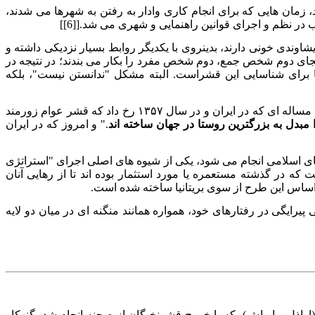
د، زمان هایی که برای انجام کاری وادار به رفتن به شهرها می شدند،
در نظم و اجرای قوانین راهنمایی و شهری می شد.[[6]]
شاوندی خونی دارند، بدینروی با یکدیگر روابط بسیار نزدیکی داشته و
 بجای دوم شخص جمع، دوم شخص مفرد را بکار می بندند؛ در نتیجه در
بجای جمع، یکی از آسانترین راه ها برای شناسایی این قشراست. البته مشکل "ندانستن نیست"، بلکه
اکنون بپنداریم، که اگر عوام زورمند قدرت را در یک کشور بدست گیرند و فرهنگ خود را فرهنگ غالب جامعه بسازند، چه خواهد شد؟ دقیقا، مساله ای که در ایران و در سال ۱۳۵۷ رخ داد که قشر عوام زورمند
ا مبدل به بزرگترین روستا در جهان ساخته اند
." و امروز که در ایران
های اسلامی انجام می شود، یکی از شیوه های اصلی اجرای "استراتژی
 پیشرفت کشورهایی ساخته شده است که در گذشته مستعمره یا مورد استثمار بوده اند تا از رهایی آنان
ر اساس این طرح از سوی بریتانیا ساخته شده است.
رایگی در رفتارهای خود، همواره همانند منگنه ای در میان دو لایه
اذل و اوباش)، که با خروج قشرنخبگان از صحنه انجام شد، گنهکار