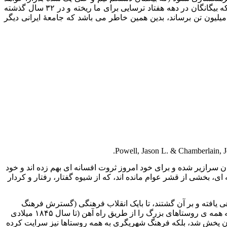
کشید)، این سقوط شهریگری و حقوق مدنی، نابسامانی های فرهنگی تا به جایی ادامه خواهد داشت تا ایران از درون نابود شود - برنامه ای که بیگانگان در دهه هفتاد ترسایی برای ما ریخته و در ۳۲ سال گذشته
الای یکصد میلیون تن برساند، بدین همین خاطر می باشد که جامعهٔ ایرانی دیگر
ها میلیارد به بانک های آنان سرازیر شده و برای خود امروز ثروت افسانه ای بهم زده اند و خود
ای، بخشی از قشر عوام مانده اند، که از شیوه گفتار، رفتار و کردار
هی یافته و بر آن گشتند، تا بایک انقلاب فرهنگی (گسترش فرهنگ
شهریگری و بالا بردن دانش و آگاهی) قشر عوام را مبدل به قشر شُبه نخبگان (طبقه متوسط) سازند. برای این امر نه تنها شهرهای بزرگ بلکه همه ی روستاهای بزرگ را از طریق راه آهن (تا سال ۱۸۴۵ میلادی
 کشورشان پخش شد، بلکه فرهنگ شهریگری به همه روستاها نیز سرایت کرده