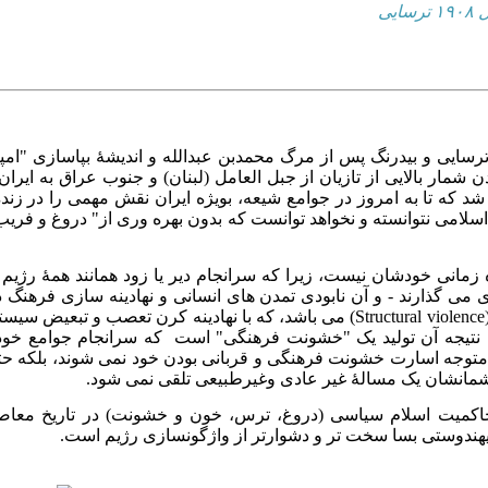
لام سیاسی بر سه اصل "ترس، خونریزی و خشونت" در سده ۷ ترسایی و بیدرنگ پس از مرگ محمدبن عبدا
ار بالایی از تازیان از جبل العامل (لبنان) و جنوب عراق به ایران
شد که تا به امروز در جوامع شیعه، بویژه ایران نقش مهمی را در زنده 
وه اسلامی نتوانسته و نخواهد توانست که بدون بهره وری از" دروغ و ف
انی خودشان نیست، زیرا که سرانجام دیر یا زود همانند همهٔ رژیم های
 می گذارند - و آن نابودی تمدن های انسانی و نهادینه سازی فرهنگ
استبدادی همچون رژیم نوقاجاری روضه خوانان "خشونت ساختاری" (Structural violence) 
 نتیجه آن تولید یک "خشونت فرهنگی" است که سرانجام جوامع خود 
 آن جوامع نه تنها متوجه اسارت خشونت فرهنگی و قربانی بودن خود نمی شوند،
چشمانشان یک مسالهٔ غیر عادی وغیرطبیعی تلقی نمی شود.
هٔ حاکمیت اسلام سیاسی (دروغ، ترس، خون و خشونت) در تاریخ معا
هندوستی بسا سخت تر و دشوارتر از واژگونسازی رژیم است.