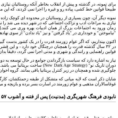
برای نمونه، در گذشته و پیش از انقلاب بخاطر آنکه روستائیان نیازی 
طبیعتاً قوانین خط کشی، پیاده رو و غیره را اجرا نمی کردند، که این
نمونه دیگر آن، چون بسیاری از روستائیان در محدوده ای کوچک زاده و 
نیازی به مراعات ادب و نزاکت اجتماعی که در شهر دیده می شد را نم
"نیاموختن" و خودداری در "یاد گرفتن" و نیز "یاد ندادن" از سوی نهادهای آموزش و پ
در ۳۲ سال گذشته قدرت را همچنان درچنگال خود دارد - و این قشر با حاکمیت خود و تزریق بی فرهنگی به جامعهٔ ایرانی، اکنون "
قوانین راهنمایی و رانندگی و شهری و مدنی اجرا نمی گردد، دقیقاً بد
نیاز به اشاره دارد که سیاست بازگرداندن جوامع در حال توسعه به د
جلوگیری شده و همچنان در زیر کنترل بریتانیا باقی بمانند. گروه اخو
شایان ذکر است که لایه میانی که متشکل از طبقه زحمتکشان، کارگران
غوغاسالاران مذهبی و عوام زورمند در اسارت بسر برده و بازیچه و مور
نابودی فرهنگ شهریگری (مدنیت) پس از فتنه و آشوب ۵۷
مهاجرت عظیم قشر عوام از روستاها به کلانشهرها پس از انقلاب و 