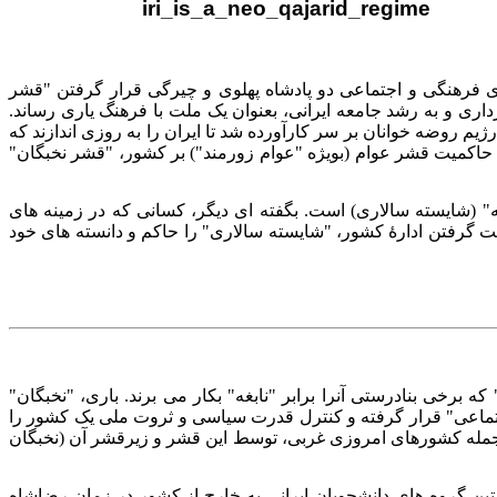
ی فرهنگی و اجتماعی دو پادشاه پهلوی و چیرگی قرار گرفتن "قشر
افته و بالطبع قشر عوام از آن فرمانبرداری و به رشد جامعه ایرانی، بعنوان یک ملت با فرهنگ یاری رساند.
رانفروش بپا شده بود که سرانجام رژیم روضه خوانان بر سر کارآورده شد تا ایران را به روزی اندازند که
 حاکمیت قشر عوام (بویژه "عوام زورمند") بر کشور، "قشر نخبگان"
" (شایسته سالاری) است. بگفته ای دیگر، کسانی که در زمینه های
ت گرفتن ادارهٔ کشور، "شایسته سالاری" را حاكم و دانسته های خود
ه برخی بنادرستی آنرا برابر "نابغه" بکار می برند. باری، "نخبگان"
ت اجتماعی" قرار گرفته و کنترل قدرت سیاسی و ثروت ملی یک کشور را
جمله کشورهای امروزی غربی، توسط‌ این قشر و زیرقشر آن (نخبگان
تین گروه های دانشجویان ایرانی به خارج از کشور در زمان رضاشاه