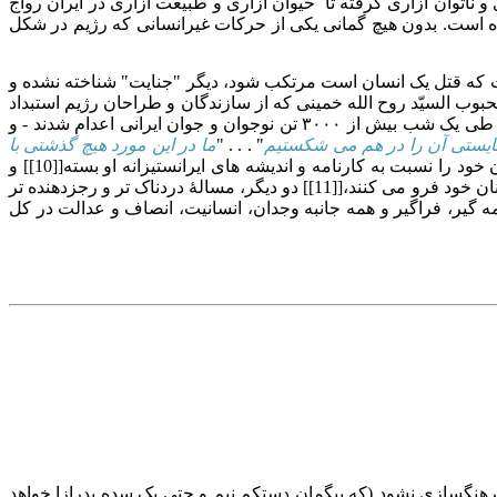
 ناتوان آزاری گرفته تا حیوان آزاری و طبیعت آزاری در ایران رواج
ده است. بدون هیچ گمانی یکی از حرکات غیرانسانی که رژیم در شکل
یت که قتل یک انسان است مرتکب شود، دیگر "جنایت" شناخته نشده و
بوب السیّد روح الله خمینی که از سازندگان و طراحان رژیم استبداد
مذهبی در ایران بوده و از روز نخست پایه گذاری رژیم، نه تنها به تماشای کُشتارهای رژیم نشسته بوده است بلکه در دهه ۶۰ بدستور او در طی یک شب بیش از ۳۰۰۰ تن نوجوان و جوان ایرانی اعدام شدند - و
 بایستی آن را در هم می شکستیم
" . . . "
ما در این مورد هیچ گذشتی با
"[[9]] ولی، بخش بزرگی از جامعهٔ ما بجای آنکه خواهان محکومیت او در دادگاه های جنایی ملی و جهانی شوند، چشمان خود را نسبت به کارنامه و اندیشه های ایرانستیزانه او بسته[[10]] و
فراتر هم رفته و با ژست روشنفکرانه بخود گرفتن، کشتار ۳۰۰۰ تن هم میهن خود را "یک اشتباه" که قابل بخشودن است را به گلوی هم میهنان خود فرو می کنند،[[11]] دو دیگر، مسالهٔ دردناک تر و رجزدهنده تر
ه گیر، فراگیر و همه جانبه وجدان، انسانیت، انصاف و عدالت در کل
هنگسازی نشود (که بیگمان دستکم نیم و حتی یک سده بدرازا خواهد