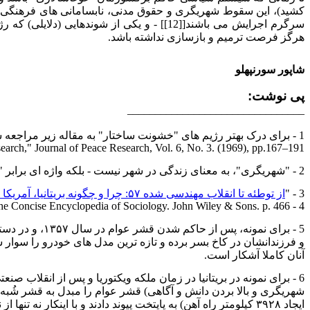
سرگرم اجرایش می باشند[[12]] - و یکی از ش
هرگز فرصت ترمیم و بازسازی نداشته باشد.
شاپور سورنپهلو
پی نوشت:
________________________________
1 - برای درک بهتر رژیم های "خشونت ساختار" به مقاله زیر مراجعه شود:
earch," Journal of Peace Research, Vol. 6, No. 3. (1969), pp.167–191.
2 - "شهریگری"، به معنای زندگی در شهر نیست - بلکه واژه ای برابر "تمدن [شهری]/مدنی" است.
3 - "
از توطئه تا انقلاب مهندسی شده ۵۷: چرا و چگونه بریتانیا، آمریکا و اسرائیل نظام شاهنشاهی را سرنگون ساختند؟
4 - Powell, Jason L. & Chamberlain, John M. (2007). "Power elite". In Ritzer, George & Ryan, J. Michael. The Concise Encyclopedia of Sociology. John Wiley & Sons. p. 466.
5 - برای نمون
و فرزندانشان در کاخ بسر برده و تازه ترین مدل های خودرو را سوار شد
آنان کاملا آشکار است.
6 - برای نمونه در بریتانیا در زمان ملکه ویکتوریا و پس از انقلاب
ایجاد ۳۹۲۸ کیلومتر راه آهن) به پایتخت پیوند دادند و با ا