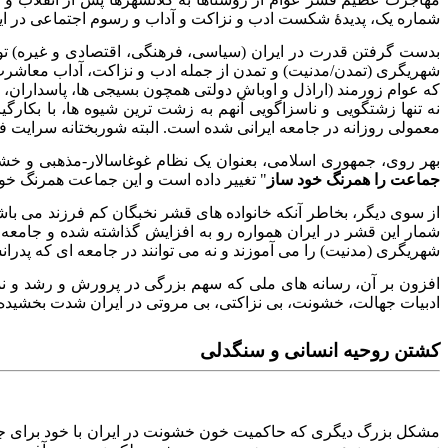
شماره یک، پدیدهٔ شکست ادب و نزاکت و آداب و رسوم اجتماعی در ای
بدست گرفتن قدرت در ایران (سیاسی، فرهنگی، اقتصادی و غیره) ت
شهریگری (تمدن/مدنیت) و تمدن از جمله ادب و نزاکت، آداب معاشرت 
که عوام زورمند (اراذل و اوباش دولتی همچون بسیجی ها، پاسداران، م
نه تنها زشتگویی و ناسزاگویی آنهم به زشت ترین شیوه ها، با بکارگیر
معمولی روزانه در جامعه ایرانی شده است. البته شوربختانه سرایت ف
بهر روی، جمهوری اسلامی، بعنوان یک نظام غوغاسالار-مذهبی و خش
جماعت را همرنگ خود ساز
" تغییر داده است و این جماعت همرنگ خود
از سوی دیگر، بخاطر آنکه خانواده های قشر نخبگان کم فرزند می باش
شمار این قشر در ایران همواره رو به افزایش گذاشته شده و جامعه
شهریگری (مدنیت) را می آموزند و نه می توانند در جامعه ای که پدرا
افزون بر آن، رسانه های ملی که سهم بزرگی در پرورش و رشد و نم
ادبیات جهالت، خشونت، بی نزاکتی، بی مروتی در ایران شدت بخشیده
کشتن روحیه انسانی و سنگدلی
مشکل بزرگ دیگری که حاکمیت خون خشونت در ایران با خود برای جامعه