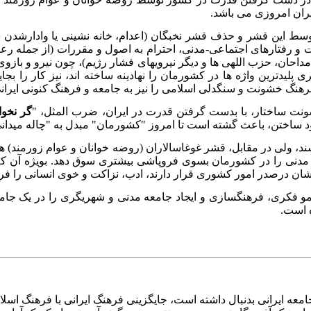
ران امروزی می باشد.
وسط این قشر و حذف قشر نخبگان (اعدام، خانه نشینی یا وادارشدن
و رفتارهای اجتماعی-مدنی، احترام به اصول و مقررات (از جمله رعا
داحان، حزب اللهی ها و دیگر نیرویهای فشار رژیم)، چون نیرو و بازوی
ی پلیدترین واژه ها در کشورمان را نهادینه ساخته اند، نیز کار را بج
رهنگ خشونت و سنگدلی اسلامی را نیز به جامعه و فرهنگ کنونی ایران
ونت ساختار، با بدست گرفتن قدرت در ایران، ضرب المثل، "
گر نخو
 ساختن، باعث گشته است تا امروز "کشورمان" مبدل به "چاله میدانی 
ند، ولی در مقابل، قشر غوغاسالاران (روضه خوانان و عوام زورمند) 
 مدنی را در کشورمان بسوی فروپاشی بیشتری سوق دهد. بویژه آن که ک
نشان درصدر امور کشوری قرار دارند، ادب، نزاکت و خوی انسانی را فرا 
و فکری، فرهنگسازی و ایجاد جامعه مدنی و شهریگری را در یک جامع
 است.
 ایرانی بدنبال داشته است، جایگزینی فرهنگ ایرانی با فرهنگ اسلام