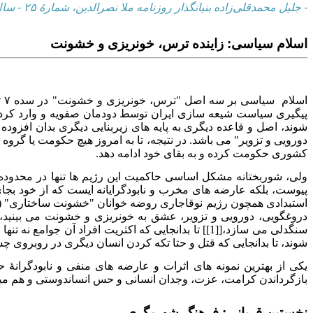
- جلیل محمدقلی‌زاده بنیانگذار روزنامه ملا نصرالدین، شمارهٔ ۲۵ - سال ۱۹۰۸ ترسایی
اسلام سیاسی: زاینده ترس، خونریزی و خشونت
اس
پیگیری سیاست شیعه سازی ایران توسط دودمان صفویه و وارد کردن شم
شوند، اصل و قاعده دیگری به پایه های زیربنایی دیگری بدان افزوده 
دورویی و تزویر" می باشد. در نتیجه، تا به امروز هیچ حکومت یا گر
کشوری حکومت کرده و به بقای خود ادامه دهد.
ولی، شوربختانه مشکل اساسی حاکمیت این رژیم ها تنها در محدوده زم
پیوست، بلکه عارضه های مخرب و نابودگرایانه ایست که از خود بجای
دروغگویی، دورویی و تزویر، عشق به خونریزی و خشونت می بینید،
سنگدلی می سازد،[[1]] تا بدانجایی که اکثریت افراد
شوند، تا بدانجایی که قتل و حتا تکه کردن انسان دیگری در روبروی 
یکی از بهترین نمونه های اثرات و عارضه های منفی و نابودگران
بازگرداندن کرامت، عزت، وجدان انسانی و حس انساندوستی و هم می
نخستین قربانی: فرهنگ شهریگری