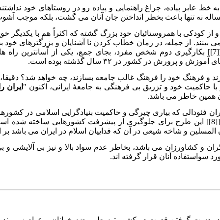
به خط عابر پیاده، چراغ ‌راهنمایی و پیاده رو در روستاهای خود نداشتن
 مساله نه تنها باعث بخطر انداختن جان آنان می گشت، بلکه موجب آشوب 
از کودکی با همروستائیان خود بزرگ گشته که اکثراً هم با یکدیگر خوی
ی بینند. از جمله، در زمان خطاب کردن نا آشنایان و بزرگترهای خود
زمان ورود به اجتماعات بزرگ از همان ادبیات بهره وری می کنند.[[7]] بکارگیری دوم شخص مفرد، 
رورش در کشور در ۳۲ سال گذشته بوده است.
ایران ر
ان همین خاطر می باشد.
وران فئودالی که بیاری چیرگی و حاکمیت بنیادگرایی اسلامی در کشور
دوران تاریک نو" (New Dark Age Strategy) ساخت بریتانیا می باشد.[[8]] این طرح برای جلوگیری از
ان المسلین و شاخه شیعی در آن که فداییان اسلام در ایران می باشد ب
 و کشاورزان می باشد، بخاطر عدم سواد بالا و نیز بی آلایشی و بی پی
د سواستفاده آنان قرار گرفته اند.
در دست گرفتن قدرت در کشور توسط روضه خوانان و عوام زورمند (ار