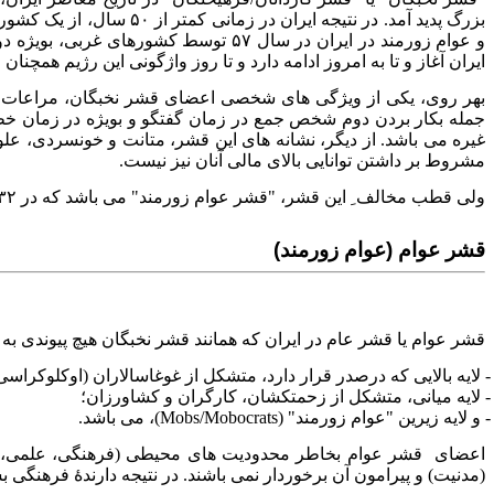
بزرگ پدید آمد. در نتیج
و عوام زورمند در ایران در سال ۵۷ تو
ایران آغاز و تا به امروز ادامه دارد و تا روز واژگونی این رژیم همچنان
بهر روی، یکی از ویژگی های شخصی اعضای قشر نخبگان، مراعات "
جمله بکار بردن دوم شخص جمع در زمان گفتگو و بویژه در زمان خطا
غیره می باشد. از دیگر، نشانه های این قشر، متانت و خونسردی، علو
مشروط بر داشتن توانایی بالای مالی آنان نیز نیست.
ولی قطب مخالف ِ این قشر، "قشر عوام زورمند" می باشد که در ۳۲ سال گذشته، ایران را در اسارت خود داشته و به گمان زیاد تا یک یا حتا دو دهه دیگر همچنان در دستان خود نگه خواهد داشت.
قشر عوام (عوام زورمند)
قشر عوام یا قشر عام در ایران که همانند قشر نخبگان هیچ پیوندی به توان مالی اعضای آن ندارد[[5]]، 
- لایه بالایی که درصدر قرار دارد، متشکل از غوغاسالاران (اوکلوکراسی Ochlocracy) مذهبی یا روضه خوانان
- لایه میانی، متشکل از زحمتکشان، کارگران و کشاورزان؛
- و لایه زیرین "عوام زورمند" (Mobs/Mobocrats)، می باشد‌.
اعضای قشر عوام بخاطر محدودیت های محیطی (فرهنگی، علمی، اقت
(مدنیت) و پیرامون آن برخوردار نمی باشند. در نتیجه دارندهٔ فرهنگی ب