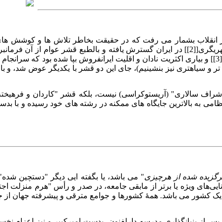
‌ از انقلاب بشمار می رفت که در حقیقت بخاطر تلاش ها و کوشش ها
نخبگان" در صدر جامعه ایرانی بود. این قشر موجب شد تا فرهنگ شهریگری[[2]] در ایران گسترش ی
ولی پس از فتنه و انقلاب مهندسی شده سال ۵۷، که توسط بیگانگان[[3]] و بیاری اکثریت نادان و اقلیت ای
و سیاهتری نیز بنشینیم)، جای این دو قشر با یکدیگر عوض شد، و با
 "اشراف سالاری" (آریستوکراسی) نیست، بلکه قشر "کاردان و فرهیخته
می به بالاترین جایگاه های ممکنه در رشته های خود رسیده و با بدس
رگزیده شده از هرچیزی
" می باشد، یا بگفته ایی دیگر "دستچین شده" ک
 توانایی‌های ویژه یا برتر از مابقی جامعه، در صدر و رأس "هرم منزل
یک کشور می باشد. همهٔ کشورها و جوامع مترقی و پیشرفته جهان از 
، پس از بنیانگذاری مدرسه دارلفنون بدست امیرکبیر و نیز اعزام نخس