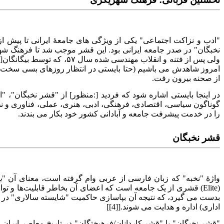
"ادب و نزاکت اجتماعی" یکی از ویژگی های جامعهٔ ایرانی تا پیش
امروز شاهدش می باشیم (حتا بایستی در انتظار روزهای بسی سخت تر 
از صحنه بیرون رفت.
در اینجا بایستی اشاره شود که فردید [:منظور] از "قشر نخبگان"،
گوناگون سیاسی، اقتصادی، فرهنگی، ادبی، هنری، عملی، فناوری و نظا
را در خدمت پیشرفت جامعه و آبادانی کشور خود بکار می بندند.
قشر نخبگان
واژهٔ "نخبه" که زبان فارسی از عربی وام گرفته است، معنای آن "
ب
(Elite) قشری از یک جامعه است که اعضای آن بخاطر قابلیت‌ها و
بدست می گیرد، که نتیجه آن بپاسازی حاکمیت "شایسته سالاری" در 
اداری) اداره و هدایت می شوند.[[4]]
"قشر نخبگان" یا "قشر کاردانان/فرهیختگان" در تاریخ معاصر ایران