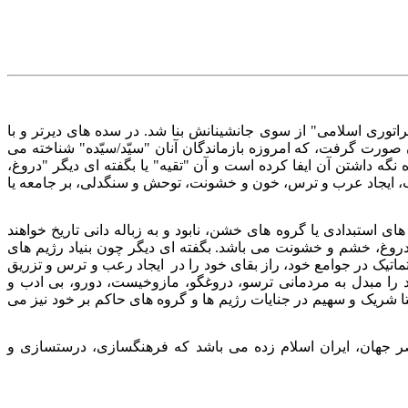
لله و اندیشهٔ بپاسازی "امپراتوری اسلامی" از سوی جانشینانش بنا شد. در سده های دیرتر و با
 صورت گرفت، که امروزه بازماندگان آنان "سیّد/سیّده" شناخته می
نگه داشتن آن ایفا کرده است و آن "تقیه" یا بگفته ای دیگر "دروغ،
ریب، ایجاد عرب و ترس، خون و خشونت، توحش و سنگدلی، بر جامعه یا
 استبدادی یا گروه های خشن، نابود و به زباله دانی تاریخ خواهند
 دروغ، خشم و خشونت می باشد. بگفته ای دیگر چون بنیاد رژیم های
می باشد، که با نهادینه کرن تعصب و تبعیض سیستماتیک در جوامع خود، راز بقای خود را در ایجاد رعب و ترس و تزریق
را مبدل به مردمانی ترسو، دروغگو، مازوخیست، دورو، بی ادب و
 بلکه حتا شریک و سهیم در جنایات رژیم ها و گروه های حاکم بر خود نیز می
صر جهان، ایران اسلام زده می باشد که فرهنگسازی، درستسازی و