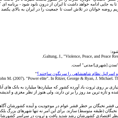
وندهایی (دلایلی) که رژیم روضه خوانان در تلاش است تا جمعیت را در ایران به ب
Galtung, J., "Violence, Peace, and Peace Res
"
ه، پس از حاکم شدن قشر عوام در سال ۱۳۵۷، و در دستیازی بر روی ثروت باد آورده کشور که میلیارد
ه و تازه ترین مد روز را بر تن دارند، ولی هنوز از نظر مغزی و اندیشه 
 صنعتی قشر نخبگان بر خطر قشر عوام در موجودیت و آینده کشورشان آگا
ینکار نه تنها از نظر اقتصادی کشورشان رشد شدید یافت و ثروت در سراسر