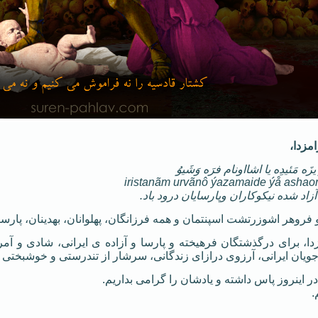
مزدا،
زَه مَئیدِه یا اشااونام فرَه وَشَیوُ
iristanãm urvãnô ýazamaide ýå ashao
زاد شده نیکوکاران وپارسایان درود باد.
و فروهر اشوزرتشت اسپنتمان و همه فرزانگان، پهلوانان، بهدینان، پارسای
زدا، برای درگذشتگان فرهیخته و پارسا و آزاده ی ایرانی، شادی و آم
ویان ایرانی، آرزوی درازای زندگانی، سرشار از تندرستی و خوشبختی ر
ر اینروز پاس داشته و یادشان را گرامی بداریم.
.