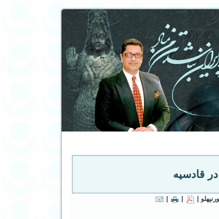
در قادسیه
نپهلو |
|
|