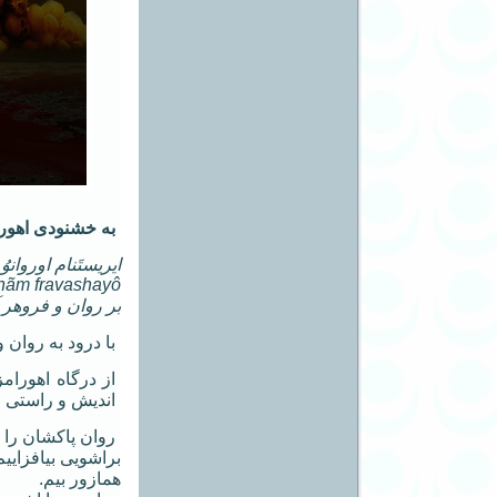
به خشنودی اهورا
ایریستَنام اوروانوُ ی
nãm fravashayô
بر روان و فروهر آ
با درود به روان 
از درگاه اهورام
اندیش و راستی ج
روان پاکشان را د
براشویی بیافزاییم
همازور بیم.